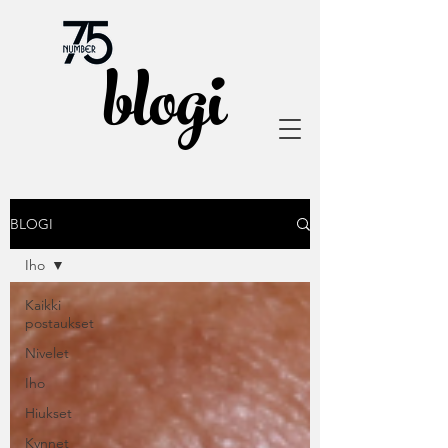
blogi
BLOGI
Iho
Kaikki
postaukset
Nivelet
Iho
Hiukset
Kynnet