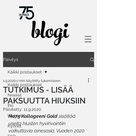
blogi
Päivitys
Kaikki postaukset
1.9.2020
1 min käytetty lukemiseen
Kaikki postaukset
TUTKIMUS - LISÄÄ
Nivelet
PAKSUUTTA HIUKSIIN
Iho
Päivitetty:
11.9.2020
Hiukset
No75 Kollageeni Gold
 sisältää 
useita hiusten hyvinvointiin 
Kynnet
vaikuttavia ainesosia. Vuoden 2020 