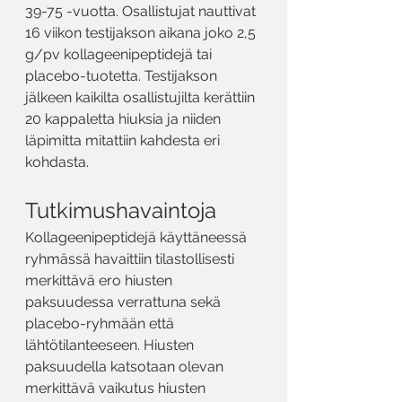
39-75 -vuotta. Osallistujat nauttivat 
16 viikon testijakson aikana joko 2,5 
g/pv kollageenipeptidejä tai 
placebo-tuotetta. Testijakson 
jälkeen kaikilta osallistujilta kerättiin 
20 kappaletta hiuksia ja niiden 
läpimitta mitattiin kahdesta eri 
kohdasta. 
Tutkimushavaintoja
Kollageenipeptidejä käyttäneessä 
ryhmässä havaittiin tilastollisesti 
merkittävä ero hiusten 
paksuudessa verrattuna sekä 
placebo-ryhmään että 
lähtötilanteeseen. Hiusten 
paksuudella katsotaan olevan 
merkittävä vaikutus hiusten 