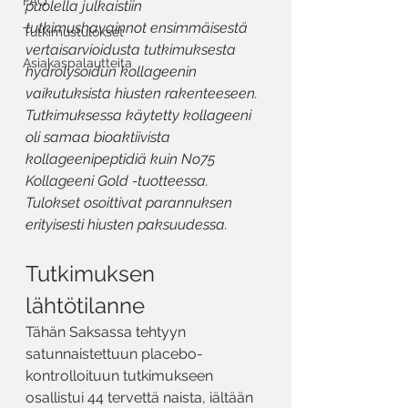
FAQ
puolella julkaistiin 
tutkimushavainnot ensimmäisestä 
Tutkimustulokset
vertaisarvioidusta tutkimuksesta 
Asiakaspalautteita
hydrolysoidun kollageenin 
vaikutuksista hiusten rakenteeseen. 
Tutkimuksessa käytetty kollageeni 
oli samaa bioaktiivista 
kollageenipeptidiä kuin No75 
Kollageeni Gold -tuotteessa. 
Tulokset osoittivat parannuksen 
erityisesti hiusten paksuudessa.
Tutkimuksen 
lähtötilanne
Tähän Saksassa tehtyyn 
satunnaistettuun placebo-
kontrolloituun tutkimukseen 
osallistui 44 tervettä naista, iältään 